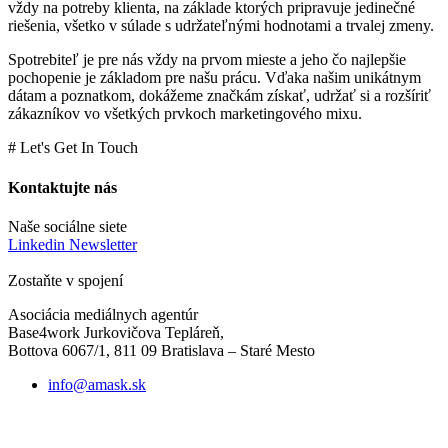
vždy na potreby klienta, na základe ktorých pripravuje jedinečné
riešenia, všetko v súlade s udržateľnými hodnotami a trvalej zmeny.
Spotrebiteľ je pre nás vždy na prvom mieste a jeho čo najlepšie
pochopenie je základom pre našu prácu. Vďaka našim unikátnym
dátam a poznatkom, dokážeme značkám získať, udržať si a rozšíriť
zákazníkov vo všetkých prvkoch marketingového mixu.
# Let's Get In Touch
Kontaktujte nás
Naše sociálne siete
Linkedin Newsletter
Zostaňte v spojení
Asociácia mediálnych agentúr
Base4work Jurkovičova Tepláreň,
Bottova 6067/1, 811 09 Bratislava – Staré Mesto
info@amask.sk