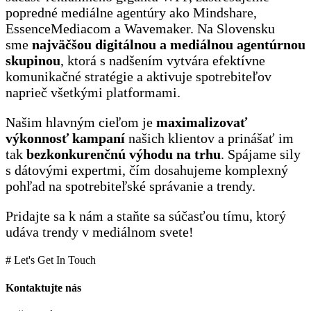
popredné mediálne agentúry ako Mindshare,
EssenceMediacom a Wavemaker. Na Slovensku
sme
najväčšou digitálnou a mediálnou agentúrnou
skupinou
, ktorá s nadšením vytvára efektívne
komunikačné stratégie a aktivuje spotrebiteľov
naprieč všetkými platformami.
Našim hlavným cieľom je
maximalizovať
výkonnosť
kampaní
našich klientov a prinášať im
tak
bezkonkurenčnú výhodu na trhu
. Spájame sily
s dátovými expertmi, čím dosahujeme komplexný
pohľad na spotrebiteľské správanie a trendy.
Pridajte sa k nám a staňte sa súčasťou tímu, ktorý
udáva trendy v mediálnom svete!
# Let's Get In Touch
Kontaktujte nás