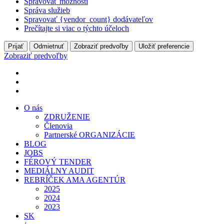
Spravovať možnosti
Správa služieb
Spravovať {vendor_count} dodávateľov
Prečítajte si viac o týchto účeloch
Prijať
Odmietnuť
Zobraziť predvoľby
Uložiť preferencie
Zobraziť predvoľby
O nás
ZDRUŽENIE
Členovia
Partnerské ORGANIZÁCIE
BLOG
JOBS
FÉROVÝ TENDER
MEDIÁLNY AUDIT
REBRÍČEK AMA AGENTÚR
2025
2024
2023
SK