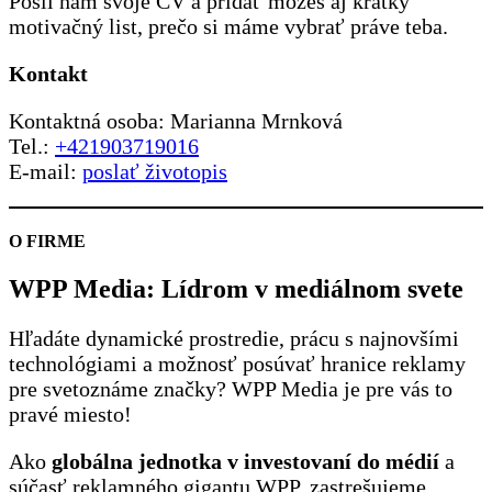
Pošli nám svoje CV a pridať môžeš aj krátky
motivačný list, prečo si máme vybrať práve teba.
Kontakt
Kontaktná osoba: Marianna Mrnková
Tel.:
+421903719016
E-mail:
poslať
životopis
O FIRME
WPP Media: Lídrom v mediálnom svete
Hľadáte dynamické prostredie, prácu s najnovšími
technológiami a možnosť posúvať hranice reklamy
pre svetoznáme značky? WPP Media je pre vás to
pravé miesto!
Ako
globálna jednotka v investovaní do médií
a
súčasť reklamného gigantu WPP, zastrešujeme