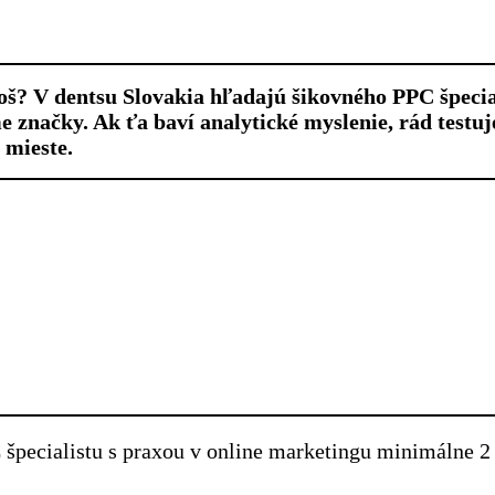
oš? V dentsu Slovakia hľadajú šikovného PPC špecial
značky. Ak ťa baví analytické myslenie, rád testuje
 mieste.
pecialistu s praxou v online marketingu minimálne 2 r