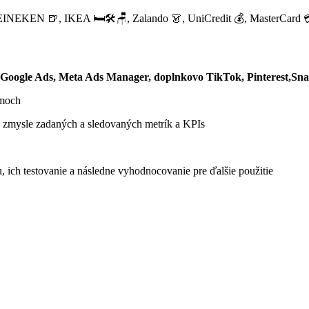
HEINEKEN 🍺, IKEA 🛏️🛠️🪑, Zalando 👗, UniCredit 💰, MasterCard 
Google Ads, Meta Ads Manager, doplnkovo TikTok, Pinterest,Sna
émoch
v zmysle zadaných a sledovaných metrík a KPIs
 ich testovanie a následne vyhodnocovanie pre ďalšie použitie​