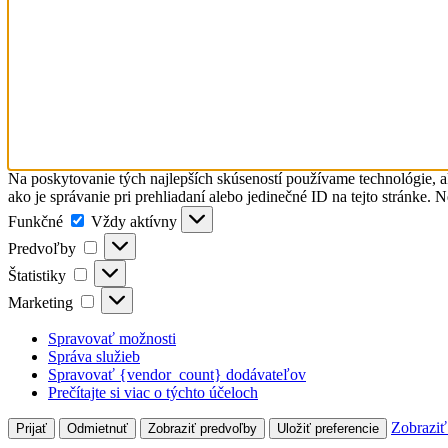
Na poskytovanie tých najlepších skúseností používame technológie, a
ako je správanie pri prehliadaní alebo jedinečné ID na tejto stránke. 
Funkčné
Funkčné
Vždy aktívny
Predvoľby
Predvoľby
Štatistiky
Štatistiky
Marketing
Marketing
Spravovať možnosti
Správa služieb
Spravovať {vendor_count} dodávateľov
Prečítajte si viac o týchto účeloch
Zobraziť
Prijať
Odmietnuť
Zobraziť predvoľby
Uložiť preferencie