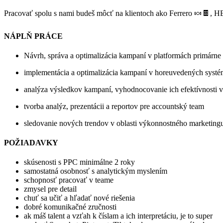
Pracovať spolu s nami budeš môcť na klientoch ako Ferrero 🍬🍫, 
NÁPLŇ PRÁCE
Návrh, správa a optimalizácia kampaní v platformách primárne
implementácia a optimalizácia kampaní v horeuvedených syst
analýza výsledkov kampaní, vyhodnocovanie ich efektívnosti 
tvorba analýz, prezentácii a reportov pre accountský team​
sledovanie nových trendov v oblasti výkonnostného marketingu,
POŽIADAVKY
skúsenosti s PPC minimálne 2 roky
samostatná osobnosť s analytickým myslením
schopnosť pracovať v teame
zmysel pre detail
chuť sa učiť a hľadať nové riešenia
dobré komunikačné zručnosti
ak máš talent a vzťah k číslam a ich interpretáciu, je to super