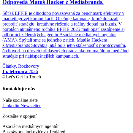
Odpovedá Matúš Hacker z Mediabrands.
Súťaž EFFIE je dlhodobo považovaná za benchmark efektivity v
marketingovej komunikácii. Oceňuje kampane, ktoré dokázali
prepojiť stratégiu, kreatívne riešenie a reálny dopad na biznis. V
porotách aktuálneho ročníka EFFIE 2025 mali opäť zastúpenie aj
odborníci z členských agentúr Asociácie mediálnych agentúr
(AMA). Spýtali sme sa jedného z nich, Matúša Hackera
z Mediabrands Slovakia, aká bola jeho skúsenosť s porotcovaním,
čo hovorí na úroveň prihlásených prác a ako vníma úlohu mediálnej
stratégie pri najúspešnejších kampaniach.
Články
,
Rozhovory
15. februára
2026
# Let's Get In Touch
Kontaktujte nás
Naše sociálne siete
Linkedin Newsletter
Zostaňte v spojení
Asociácia mediálnych agentúr
Base4work Jurkovičova Tepláreň,