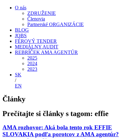
O nás
ZDRUŽENIE
Členovia
Partnerské ORGANIZÁCIE
BLOG
JOBS
FÉROVÝ TENDER
MEDIÁLNY AUDIT
REBRÍČEK AMA AGENTÚR
2025
2024
2023
SK
/
EN
Články
Prečítajte si články s tagom: effie
AMA rozhovor: Aká bola tento rok EFFIE
SLOVAKIA podľa porotcov z AMA agentúr?