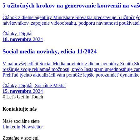
5 užitočných krokov na generovanie konverzií na vaš
Článok z dielne agentúry Mindshare Slovakia predstavuje 5 užitočnýc
návštevníkov, zapojenie videoobsahu, podporu návratnosti používateľ
Články
,
Digitál
18. novembra
2024
Social media novinky, edícia 11/2024
V najnovšej edícii Social Media noviniek z dielne agentúry Zenith S
rozširuje svoje reklamné možnosti, prečo Instagram uprednostňuje ca
Prehľad týchto aktualizácií vám pomôže lepšie porozumieť dynamike s
Články
,
Digitál
,
Sociálne Médiá
15. novembra
2024
# Let's Get In Touch
Kontaktujte nás
Naše sociálne siete
Linkedin Newsletter
Zostaňte v spojení