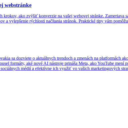
ej webstránke
h krokov, ako zvýšiť konverzie na vašej webovej stránke. Zameriava s
ov a vylepšenie rýchlosti načítania stránok. Praktické tipy vám pomô
lovakia sa dozviete o aktuálnych trendoch a zmenách na platformách ak
rousel formáty, aké nové AI nástroje prináša Meta, ako YouTube mení 
ociálnych médií a efektívne ich využiť vo vašich marketingových stra