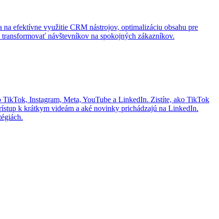
a na efektívne využitie CRM nástrojov, optimalizáciu obsahu pre
žu transformovať návštevníkov na spokojných zákazníkov.
o TikTok, Instagram, Meta, YouTube a LinkedIn. Zistíte, ako TikTok
prístup k krátkym videám a aké novinky prichádzajú na LinkedIn.
tégiách.