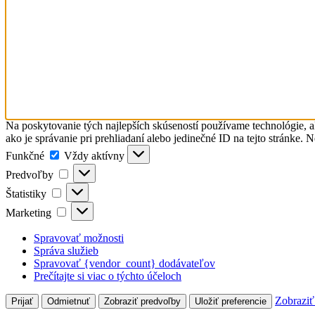
Na poskytovanie tých najlepších skúseností používame technológie, a
ako je správanie pri prehliadaní alebo jedinečné ID na tejto stránke. 
Funkčné
Funkčné
Vždy aktívny
Predvoľby
Predvoľby
Štatistiky
Štatistiky
Marketing
Marketing
Spravovať možnosti
Správa služieb
Spravovať {vendor_count} dodávateľov
Prečítajte si viac o týchto účeloch
Zobraziť
Prijať
Odmietnuť
Zobraziť predvoľby
Uložiť preferencie