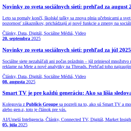
Novinky zo sveta sociálnych sietí: prehľad za august 
Leto sa pomaly končí, školské tašky sa znova plnia učebnicami a svet
pozornosť zákazníkov, prichádzajú aj nové funkcie a zmeny na sociál
Články
,
Data
,
Digitál
,
Sociálne Médiá
,
Video
20. septembra
2025
Novinky zo sveta sociálnych sietí: prehľad za júl 2025
Sociálne siete nezaháľali ani počas prázdnin – júl priniesol množstv
reklame na Mete a nové analytiky na Threads. Prehľad toho najzaujíma
Články
,
Data
,
Digitál
,
Sociálne Médiá
,
Video
08. augusta
2025
Smart TV je pre každú generáciu: Ako sa líšia sledo
Kolegovia z
Publicis Groupe
sa pozreli na to, ako sú Smart TV a m
alebo gen-z, toto je článok pre vás.
AI/Umelá Inteligencia
,
Články
,
Connected TV
,
Digitál
,
Market Insigh
05. júla
2025