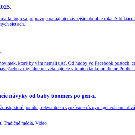
2025.
 marketingu sa pripravuje na najintenzívnejšie obdobie roka. S blížia
nych sieťach.
.
o noviniek, ktoré by vám nemali ujsť. Od hudby vo Facebook postoch, ce
vejšieho z digitálneho sveta nájdete v tomto článku od dielne Publici
vacie návyky od baby boomers po gen-z.
ožnosti, ktoré ponúka, relevantné a využívané rôznymi generáciami di
t
,
Tradičné médiá
,
Video