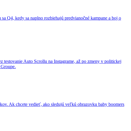
cou sa Q4, kedy sa naplno rozbiehajú predvianočné kampane a boj o
z testovanie Auto Scrollu na Instagrame, až po zmeny v politickej
s Groupe.
vákov. Ak chcete vedieť, ako sledujú veľkú obrazovku baby boomers