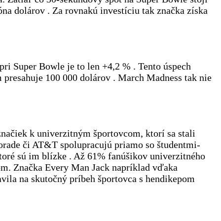
na dolárov . Za rovnakú investíciu tak značka získa
 pri Super Bowle je to len +4,2 % . Tento úspech
m presahuje 100 000 dolárov . March Madness tak nie
ačiek k univerzitným športovcom, ktorí sa stali
orade či AT&T spolupracujú priamo so študentmi-
 ktoré sú im blízke . Až 61% fanúšikov univerzitného
rcom. Značka Every Man Jack napríklad vďaka
vila na skutočný príbeh športovca s hendikepom