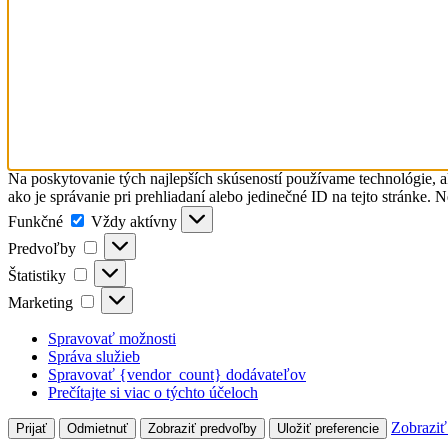
Na poskytovanie tých najlepších skúseností používame technológie, a
ako je správanie pri prehliadaní alebo jedinečné ID na tejto stránke. 
Funkčné
Funkčné
Vždy aktívny
Predvoľby
Predvoľby
Štatistiky
Štatistiky
Marketing
Marketing
Spravovať možnosti
Správa služieb
Spravovať {vendor_count} dodávateľov
Prečítajte si viac o týchto účeloch
Zobraziť
Prijať
Odmietnuť
Zobraziť predvoľby
Uložiť preferencie