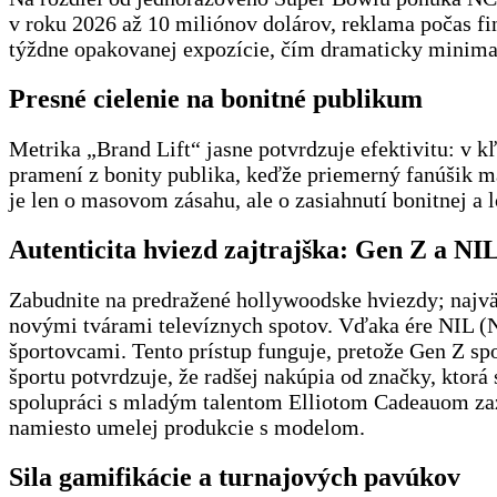
v roku 2026 až 10 miliónov dolárov, reklama počas fi
týždne opakovanej expozície, čím dramaticky minima
Presné cielenie na bonitné publikum
Metrika „Brand Lift“ jasne potvrdzuje efektivitu: v k
pramení z bonity publika, keďže priemerný fanúšik m
je len o masovom zásahu, ale o zasiahnutí bonitnej a l
Autenticita hviezd zajtrajška: Gen Z a NI
Zabudnite na predražené hollywoodske hviezdy; najvä
novými tvárami televíznych spotov. Vďaka ére NIL (
športovcami. Tento prístup funguje, pretože Gen Z spo
športu potvrdzuje, že radšej nakúpia od značky, kto
spolupráci s mladým talentom Elliotom Cadeauom zaz
namiesto umelej produkcie s modelom.
Sila gamifikácie a turnajových pavúkov