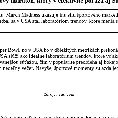
vý maratón, ktorý v efektivite poráža aj S
, March Madness ukazuje inú silu športového marketin
tbal sa v USA stal laboratóriom trendov, ktoré menia 
uper Bowl, no v USA ho v dôležitých metrikách prekon
 USA slúži ako ideálne laboratórium trendov, ktoré vď
dovanejšou súťažou, čím v popularite predbieha aj hoke
eden nedeľný večer. Navyše, športové momenty sú azda j
Zdroj: ncaa.com
A maratón 67 zápasov a kumulatívny dopad na diváka.