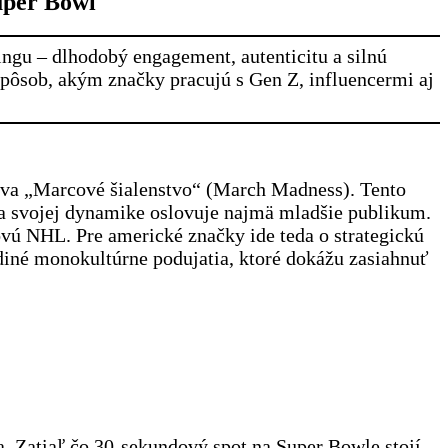
uper Bowl
gu – dlhodobý engagement, autenticitu a silnú
spôsob, akým značky pracujú s Gen Z, influencermi aj
áva „Marcové šialenstvo“ (March Madness). Tento
aka svojej dynamike oslovuje najmä mladšie publikum.
jovú NHL. Pre americké značky ide teda o strategickú
ediné monokultúrne podujatia, ktoré dokážu zasiahnuť
 Zatiaľ čo 30-sekundový spot na Super Bowle stojí