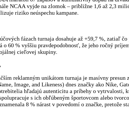
nále NCAA vyjde na zlomok – približne 1,6 až 2,3 milió
lizuje riziko neúspechu kampane.
ľúčových fázach turnaja dosahuje až +59,7 %, zatiaľ čo
á o 60 % vyššiu pravdepodobnosť, že jeho ročný príje
ojálnej cieľovej skupiny.
L
čším reklamným unikátom turnaja je masívny presun zn
Name, Image, and Likeness) dnes značky ako Nike, Gat
trebitelia hľadajú autenticitu a príbehy o vytrvalosti,
rá spolupracuje s ich obľúbeným športovcom alebo tvo
namenala 8 % nárast v povedomí o značke, pretože sta