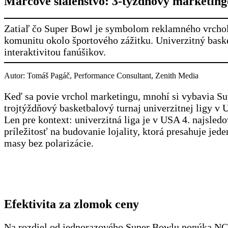
Marcové šialenstvo: 3-týždňový marketingo
Zatiaľ čo Super Bowl je symbolom reklamného vrcholu
komunitu okolo športového zážitku. Univerzitný baske
interaktivitou fanúšikov.
Autor: Tomáš Pagáč, Performance Consultant, Zenith Media
Keď sa povie vrchol marketingu, mnohí si vybavia S
trojtýždňový basketbalový turnaj univerzitnej ligy v
Len pre kontext: univerzitná liga je v USA 4. najsle
príležitosť na budovanie lojality, ktorá presahuje j
masy bez polarizácie.
Efektivita za zlomok ceny
Na rozdiel od jednorazového Super Bowlu ponúka NCA