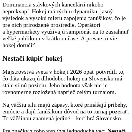
Dominancia stávkových kancelárií nikoho
neprekvapí. Hokej má rýchlu dynamiku, jasný
výsledok a vysokú mieru zapojenia fanúšikov, čo je
pre nich prirodzené prostredie. Operátori
a hypermarkety využívajú šampionát na to zasiahnuť
veľké publikum v krátkom čase. A presne to vie
hokej doručiť.
Nestačí kúpiť hokej
Majstrovstvá sveta v hokeji 2026 opäť potvrdili to,
čo dáta ukazujú dlhodobo: hokej na Slovensku má
stále silnú pozíciu. Jeho hodnota však nie je
rovnomerne rozložená naprieč celým turnajom.
Najväčšiu silu majú zápasy, ktoré prinášajú príbehy,
emócie a dajú fanúšikom dôvod na to turnaj pozerať.
To väčšinou znamená jediné – keď hrá Slovensko.
Pre značky z toho vyplýva jednoduchá vec:
Nestačí