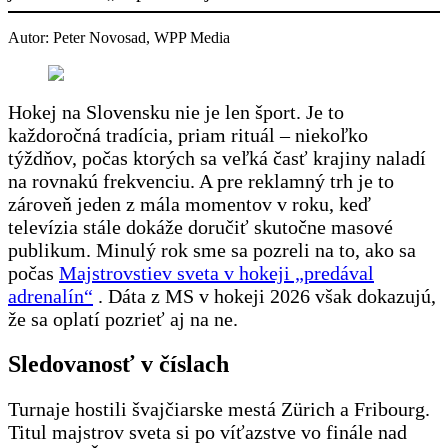
Autor: Peter Novosad, WPP Media
Hokej na Slovensku nie je len šport. Je to
každoročná tradícia, priam rituál – niekoľko
týždňov, počas ktorých sa veľká časť krajiny naladí
na rovnakú frekvenciu. A pre reklamný trh je to
zároveň jeden z mála momentov v roku, keď
televízia stále dokáže doručiť skutočne masové
publikum. Minulý rok sme sa pozreli na to, ako sa
počas
Majstrovstiev sveta v hokeji „predával
adrenalín“
. Dáta z MS v hokeji 2026 však dokazujú,
že sa oplatí pozrieť aj na ne.
Sledovanosť v číslach
Turnaje hostili švajčiarske mestá Zürich a Fribourg.
Titul majstrov sveta si po víťazstve vo finále nad