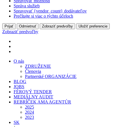
Spravovať možnosti
Správa služieb
Spravovať {vendor_count} dodávateľov
Prečítajte si viac o týchto účeloch
Prijať
Odmietnuť
Zobraziť predvoľby
Uložiť preferencie
Zobraziť predvoľby
O nás
ZDRUŽENIE
Členovia
Partnerské ORGANIZÁCIE
BLOG
JOBS
FÉROVÝ TENDER
MEDIÁLNY AUDIT
REBRÍČEK AMA AGENTÚR
2025
2024
2023
SK