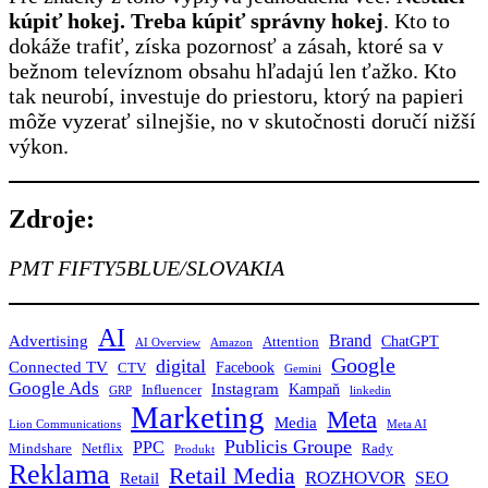
kúpiť hokej. Treba kúpiť správny hokej
. Kto to
dokáže trafiť, získa pozornosť a zásah, ktoré sa v
bežnom televíznom obsahu hľadajú len ťažko. Kto
tak neurobí, investuje do priestoru, ktorý na papieri
môže vyzerať silnejšie, no v skutočnosti doručí nižší
výkon.
Zdroje:
PMT FIFTY5BLUE/SLOVAKIA
AI
Brand
Advertising
ChatGPT
Attention
AI Overview
Amazon
Google
digital
Connected TV
Facebook
CTV
Gemini
Google Ads
Instagram
Kampaň
Influencer
GRP
linkedin
Marketing
Meta
Media
Lion Communications
Meta AI
Publicis Groupe
PPC
Mindshare
Netflix
Rady
Produkt
Reklama
Retail Media
ROZHOVOR
SEO
Retail