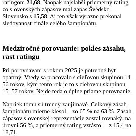
ratingom
21,68
. Naopak najslabší priemerný rating
zo slovenských zápasov mal zápas Švédsko –
Slovensko s
15,58
. Aj ten však výrazne prekonal
sledovanosť finále celého šampionátu.
Medziročné porovnanie: pokles zásahu,
rast ratingu
Pri porovnávaní s rokom 2025 je potrebné byť
opatrný. Vtedy sa pracovalo s cieľovou skupinou 14–
56 rokov, kým tento rok je to s cieľovou skupinou
15–57 rokov. Nejde teda o úplne priame porovnanie.
Napriek tomu sú trendy zaujímavé. Celkový zásah
šampionátu mierne klesol – zo 65 % na 63 %. Zásah
zápasov slovenskej reprezentácie zostal rovnaký, na
úrovni 56 %, a priemerný rating vzrástol – z 15,4 na
18,71.