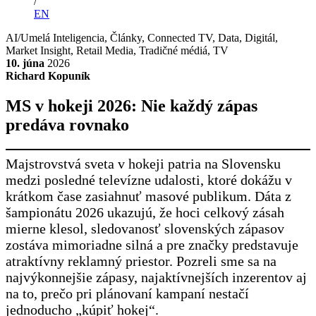
/
EN
AI/Umelá Inteligencia
,
Články
,
Connected TV
,
Data
,
Digitál
,
Market Insight
,
Retail Media
,
Tradičné médiá
,
TV
10. júna
2026
Richard Kopuník
MS v hokeji 2026: Nie každý zápas
predáva rovnako
Majstrovstvá sveta v hokeji patria na Slovensku
medzi posledné televízne udalosti, ktoré dokážu v
krátkom čase zasiahnuť masové publikum. Dáta z
šampionátu 2026 ukazujú, že hoci celkový zásah
mierne klesol, sledovanosť slovenských zápasov
zostáva mimoriadne silná a pre značky predstavuje
atraktívny reklamný priestor. Pozreli sme sa na
najvýkonnejšie zápasy, najaktívnejších inzerentov aj
na to, prečo pri plánovaní kampaní nestačí
jednoducho „kúpiť hokej“.