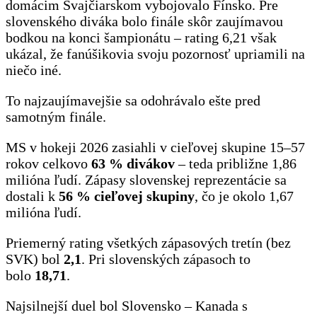
domácim Švajčiarskom vybojovalo Fínsko. Pre
slovenského diváka bolo finále skôr zaujímavou
bodkou na konci šampionátu – rating 6,21 však
ukázal, že fanúšikovia svoju pozornosť upriamili na
niečo iné.
To najzaujímavejšie sa odohrávalo ešte pred
samotným finále.
MS v hokeji 2026 zasiahli v cieľovej skupine 15–57
rokov celkovo
63 % divákov
– teda približne 1,86
milióna ľudí. Zápasy slovenskej reprezentácie sa
dostali k
56 % cieľovej skupiny
, čo je okolo 1,67
milióna ľudí.
Priemerný rating všetkých zápasových tretín (bez
SVK) bol
2,1
. Pri slovenských zápasoch to
bolo
18,71
.
Najsilnejší duel bol Slovensko – Kanada s